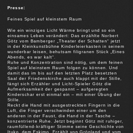
Presse:
Feines Spiel auf kleinstem Raum
Wie ein winziges Licht Wärme bringt und so ein
einsames Leben verändert: Das erzählte Norbert
Götz vom Bamberger „Theater der Schatten“ jetzt
in der Kleinkunstbühne Kinderleierkasten in seinem
wunderbar leisen, behutsam filigranen Stück „Eines
Abends, es war kalt“.
Ruhe und Konzentration sind nötig, um dem feinen
Spiel auf kleinstem Raum folgen zu können. Und
damit das im bis auf den letzten Platz besetzten
Saal der Friedenskirche auch klappt mit der Stille,
fängt sich Erzähler und Licht-Spieler Götz die
Aufmerksamkeit der gespannt – aufgeregten
Kinderschar erst einmal ein – mit einer Übung der
Stille.
Reckt die Hand mit ausgestreckten Fingern in die
Luft, die Finger verschwinden einer um den
anderen in der Faust, die Hand in der Tasche –
konzentrierte Ruhe. Jetzt beginnt Götz mit ruhiger,
raumfüllend-kräftiger Stimme seine Geschichte von
Ituko, dem Eskimo. Erzählt von Grönland und vom