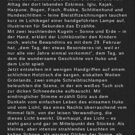
Alltag der dort lebenden Eskimos. Iglu, Kajak,
Harpune, Bogen, Fisch, Robbe, Schlittenhund und
Hundeschlitten – feine Bleistiftzeichnungen tauchen
kurz im Lichtkegel einer handgeführten Lampe auf,
illustrieren für Sekunden das Erzählte.
Mit zwei leuchtenden Kugeln – Sonne und Erde – in
der Hand, erklärt der Lichtkünstler den Kindern
noch, welche Bewandtnis es mit dem 29. Februar
hat, „dem Tag, der etwas Besonderes ist, weil er
nur alle vier Jahre einmal vorkommt“, dem Tag, an
dem die wundersame Geschichte von Ituko und
dem Licht spielt.
Jetzt entstehen mit wenigen Handgriffen auf einem
schlichten Holztisch die kargen, eiskalten Weiten
Grönlands, zwei simple Schreibtischlampen
beleuchten die Szene, in der ein weißes Tuch sich
zur dicken Schneedecke aufbauscht. Mit
eindringlicher Stimme erzählt Götz aus dem
Dunkeln vom einfachen Leben des einsamen Ituko
und vom Licht, das eines Nachts überraschend vom
Himmel fällt, von der leisen Verwandlung, die
dieses Licht bewirkt. Überhaupt, das Licht – es
steht ganz und gar im Mittelpunkt des Stückes: Als
kleines, aber intensiv strahlendes Leuchten im
kalten Schnee, als warmes Glühen der Sonne, als