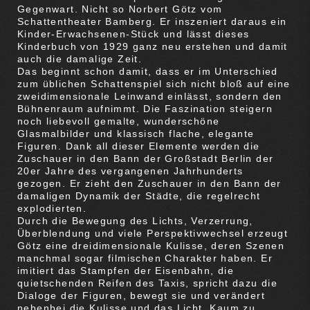
Gegenwart. Nicht so Norbert Götz vom
Schattentheater Bamberg. Er inszeniert daraus ein
Kinder-Erwachsenen-Stück und lässt dieses
Kinderbuch von 1929 ganz neu erstehen und damit
auch die damalige Zeit.
Das beginnt schon damit, dass er im Unterschied
zum üblichen Schattenspiel sich nicht bloß auf eine
zweidimensionale Leinwand einlässt, sondern den
Bühnenraum aufnimmt. Die Faszination steigern
noch liebevoll gemalte, wunderschöne
Glasmalbilder und klassisch flache, elegante
Figuren. Dank all dieser Elemente werden die
Zuschauer in den Bann der Großstadt Berlin der
20er Jahre des vergangenen Jahrhunderts
gezogen. Er zieht den Zuschauer in den Bann der
damaligen Dynamik der Städte, die regelrecht
explodierten.
Durch die Bewegung des Lichts, Verzerrung,
Überblendung und viele Perspektivwechsel erzeugt
Götz eine dreidimensionale Kulisse, deren Szenen
manchmal sogar filmischen Charakter haben. Er
imitiert das Stampfen der Eisenbahn, die
quietschenden Reifen des Taxis, spricht dazu die
Dialoge der Figuren, bewegt sie und verändert
nebenbei die Kulisse und das Licht. Kaum zu