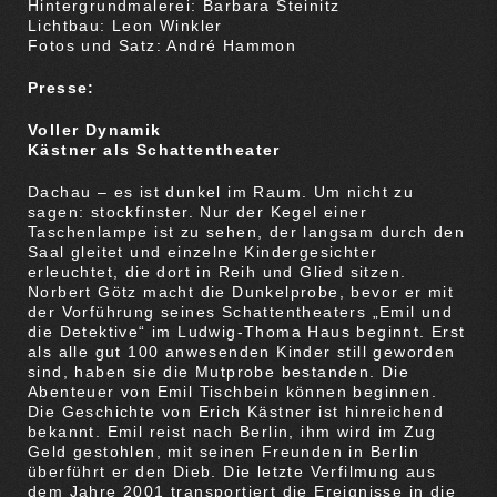
Hintergrundmalerei: Barbara Steinitz
Lichtbau: Leon Winkler
Fotos und Satz: André Hammon
Presse:
Voller Dynamik
Kästner als Schattentheater
Dachau – es ist dunkel im Raum. Um nicht zu
sagen: stockfinster. Nur der Kegel einer
Taschenlampe ist zu sehen, der langsam durch den
Saal gleitet und einzelne Kindergesichter
erleuchtet, die dort in Reih und Glied sitzen.
Norbert Götz macht die Dunkelprobe, bevor er mit
der Vorführung seines Schattentheaters „Emil und
die Detektive“ im Ludwig-Thoma Haus beginnt. Erst
als alle gut 100 anwesenden Kinder still geworden
sind, haben sie die Mutprobe bestanden. Die
Abenteuer von Emil Tischbein können beginnen.
Die Geschichte von Erich Kästner ist hinreichend
bekannt. Emil reist nach Berlin, ihm wird im Zug
Geld gestohlen, mit seinen Freunden in Berlin
überführt er den Dieb. Die letzte Verfilmung aus
dem Jahre 2001 transportiert die Ereignisse in die